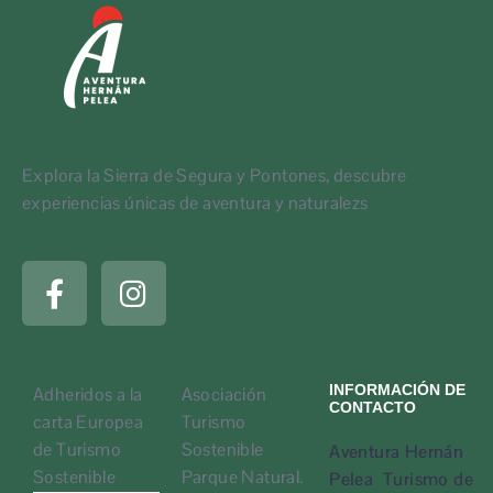
Explora la Sierra de Segura y Pontones, descubre
experiencias únicas de aventura y naturalezs
INFORMACIÓN DE
Adheridos a la
Asociación
CONTACTO
carta Europea
Turismo
de Turismo
Sostenible
Aventura Hernán
Sostenible
Parque Natural.
Pelea Turismo de