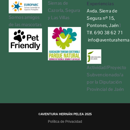
Sierras de
Experiencias
Cazorla, Segura
Avda. Sierra de
Somos amigos
y Las Villas
Segura nº 15,
de las mascotas
Pontones, Jaén
]
Tlf. 690 38 62 71
info@aventurahern
Actividad/Proyecto
Subvencionado/a
por la Diputación
Provincial de Jaén
©AVENTURA HERNÁN PELEA 2025
Política de Privacidad