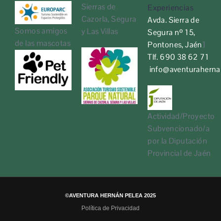
Sierras de
Experiencias
Cazorla, Segura
Avda. Sierra de
Somos amigos
y Las Villas
Segura nº 15,
de las mascotas
Pontones, Jaén
]
Tlf. 690 38 62 71
info@aventurahern
Actividad/Proyecto
Subvencionado/a
por la Diputación
Provincial de Jaén
©AVENTURA HERNÁN PELEA 2025
Política de Privacidad