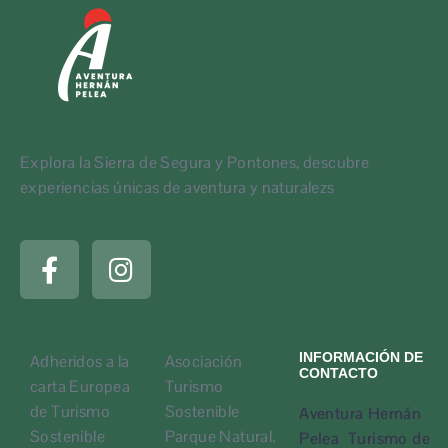
Explora la Sierra de Segura y Pontones, descubre
experiencias únicas de aventura y naturalezs
INFORMACIÓN DE
Adheridos a la
Asociación
CONTACTO
carta Europea
Turismo
de Turismo
Sostenible
Aventura Hernán
Sostenible
Parque Natural.
Pelea Turismo de