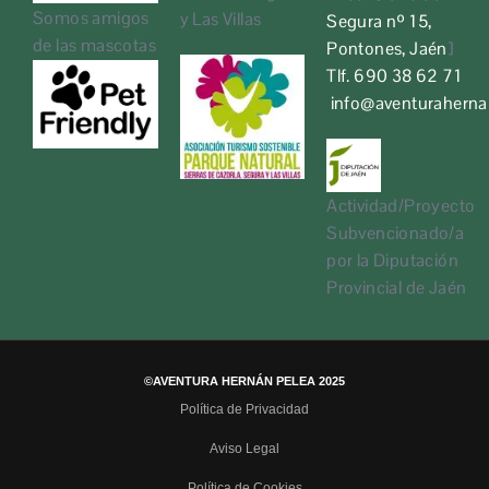
Somos amigos
y Las Villas
Segura nº 15,
de las mascotas
Pontones, Jaén
]
Tlf. 690 38 62 71
info@aventurahern
Actividad/Proyecto
Subvencionado/a
por la Diputación
Provincial de Jaén
©AVENTURA HERNÁN PELEA 2025
Política de Privacidad
Aviso Legal
Política de Cookies