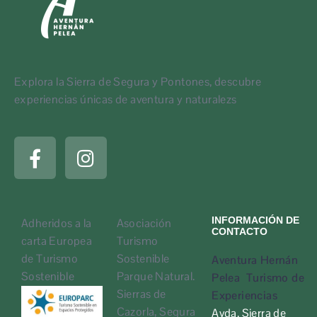
Explora la Sierra de Segura y Pontones, descubre
experiencias únicas de aventura y naturalezs
INFORMACIÓN DE
Adheridos a la
Asociación
CONTACTO
carta Europea
Turismo
de Turismo
Sostenible
Aventura Hernán
Sostenible
Parque Natural.
Pelea Turismo de
Sierras de
Experiencias
Cazorla, Segura
Avda. Sierra de