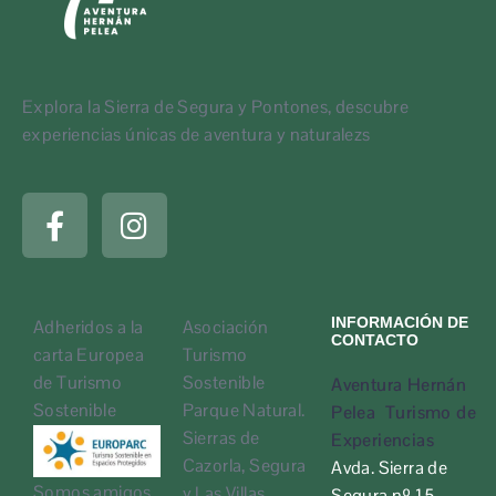
Explora la Sierra de Segura y Pontones, descubre
experiencias únicas de aventura y naturalezs
INFORMACIÓN DE
Adheridos a la
Asociación
CONTACTO
carta Europea
Turismo
de Turismo
Sostenible
Aventura Hernán
Sostenible
Parque Natural.
Pelea Turismo de
Sierras de
Experiencias
Cazorla, Segura
Avda. Sierra de
Somos amigos
y Las Villas
Segura nº 15,