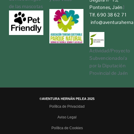
de las mascotas
Pontones, Jaén
]
Tlf. 690 38 62 71
info@aventurahern
Actividad/Proyecto
Subvencionado/a
por la Diputación
Provincial de Jaén
©AVENTURA HERNÁN PELEA 2025
Política de Privacidad
Aviso Legal
Política de Cookies