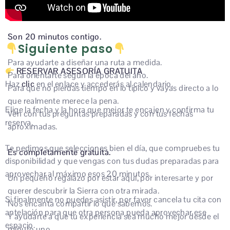
Son 20 minutos contigo.
Siguiente paso
Para ayudarte a diseñar una ruta a medida.
RESERVAR ASESORÍA GRATUITA
Para orientarte según la época del año.
Haz
clic
en el enlace y accederás al calendario.
Para que no pierdas tiempo en lo típico y vayas directo a lo
que realmente merece la pena.
Elige la fecha y la hora que mejor te encajen y confirma tu
Ven con tus preguntas preparadas y con tus fechas
reserva.
aproximadas.
Te pedimos que selecciones bien el día, que compruebes tu
Es completamente gratuita.
disponibilidad y que vengas con tus dudas preparadas para
aprovechar al máximo esos 20 minutos.
Un pequeño regalazo por estar aquí, por interesarte y por
querer descubrir la Sierra con otra mirada.
Si finalmente no puedes asistir, por favor cancela tu cita con
Nos encanta compartir lo que sabemos.
antelación para que otra persona pueda aprovechar ese
Y ayudarte a que tu experiencia sea mucho mejor desde el
espacio.
minuto uno.