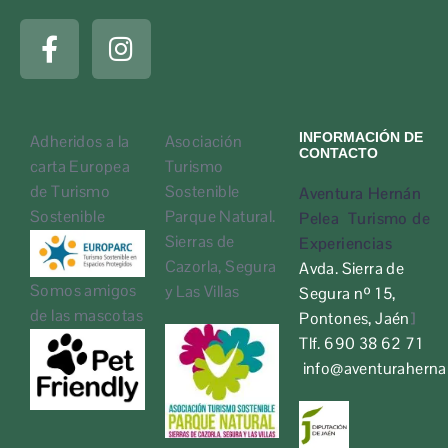
INFORMACIÓN DE
Adheridos a la
Asociación
CONTACTO
carta Europea
Turismo
de Turismo
Sostenible
Aventura Hernán
Sostenible
Parque Natural.
Pelea Turismo de
Sierras de
Experiencias
Cazorla, Segura
Avda. Sierra de
Somos amigos
y Las Villas
Segura nº 15,
de las mascotas
Pontones, Jaén
]
Tlf. 690 38 62 71
info@aventurahern